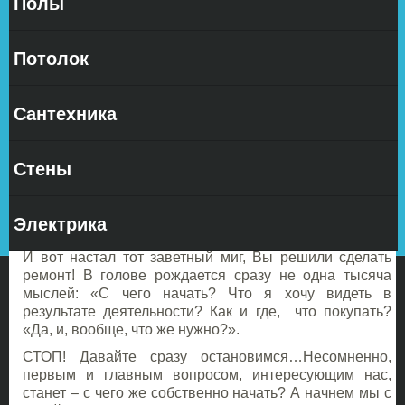
Полы
Стиль в
интерьере
Потолок
— это
достаточно
широкое
Сантехника
понятие,
которое
включает в
Стены
себя различные приемы построения схем и планов,
конструкций, объемных форм и композиций, мотивов
отделки и декоративного убранства, способов
Электрика
создания внутреннего пространства.
И вот настал тот заветный миг, Вы решили сделать
ремонт! В голове рождается сразу не одна тысяча
мыслей: «С чего начать? Что я хочу видеть в
результате деятельности? Как и где, что покупать?
«Да, и, вообще, что же нужно?».
СТОП! Давайте сразу остановимся…Несомненно,
первым и главным вопросом, интересующим нас,
станет – с чего же собственно начать? А начнем мы с