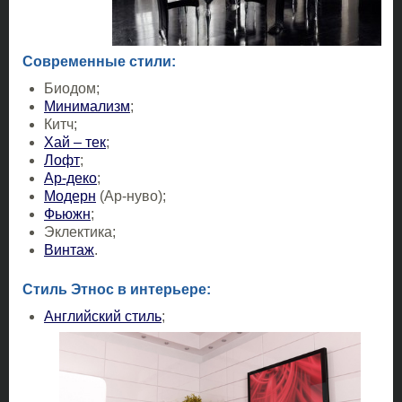
Современные стили:
Биодом;
Минимализм
;
Китч;
Хай – тек
;
Лофт
;
Ар-деко
;
Модерн
(Ар-нуво);
Фьюжн
;
Эклектика;
Винтаж
.
Стиль Этнос в интерьере:
Английский стиль
;