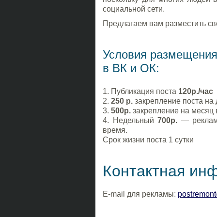
социальной сети.
Предлагаем вам разместить св
Условия размещения
в ВК и ОК:
1. Публикация поста
120р./час
2.
250 р.
закрепление поста на 
3.
500р.
закрепление на месяц в
4. Недельный
700р.
— реклама
время.
Срок жизни поста 1 сутки
Контактная ин
E-mail для рекламы:
postremon