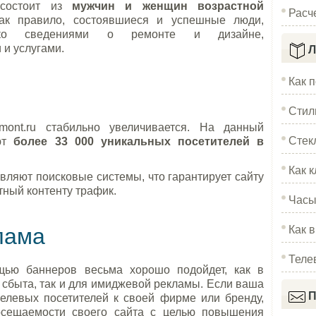
 состоит из
мужчин и женщин возрастной
Расч
как правило, состоявшиеся и успешные люди,
ько сведениями о ремонте и дизайне,
 и услугами.
Л
Как 
Стил
mont.ru стабильно увеличивается. На данный
Стек
ают
более 33 000 уникальных посетителей в
Как к
вляют поисковые системы, что гарантирует сайту
ный контенту трафик.
Часы
Как 
лама
Теле
щью баннеров весьма хорошо подойдет, как в
 сбыта, так и для имиджевой рекламы. Если ваша
П
елевых посетителей к своей фирме или бренду,
осещаемости своего сайта с целью повышения