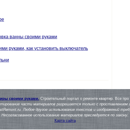
ре
новка ванны своими руками
ими руками, как установить выключатель
льни
тиры своими руками.
Строительный портал о ремонте квартир. Все про 
итирование части материалов разрешается только с проставлением а
tRemont.ru. Любое другое использование текстов и изображений требу
Несогласованное использование материалов преследуется по закону.
Карта сайта