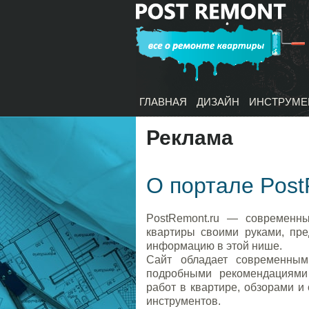
ГЛАВНАЯ
ДИЗАЙН
ИНСТРУМЕ
Реклама
О портале Post
PostRemont.ru — современн
квартиры своими руками, пр
информацию в этой нише.
Сайт обладает современным
подробными рекомендациями
работ в квартире, обзорами и
инструментов.