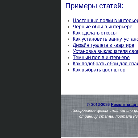
Примеры статей:
Настенные полки в интерье
Черные обои в интерьере
Как сделать откосы
Как установить ванну, уста
Дизайн туалета в квартире
Установка выключателя сво
Темный пол в интерьере
Как подобрать обои для спа
Как выбрать цвет штор
© 2013-2026
Ремонт квар
Копирование целых статей или ц
страницу статьи портала Pos