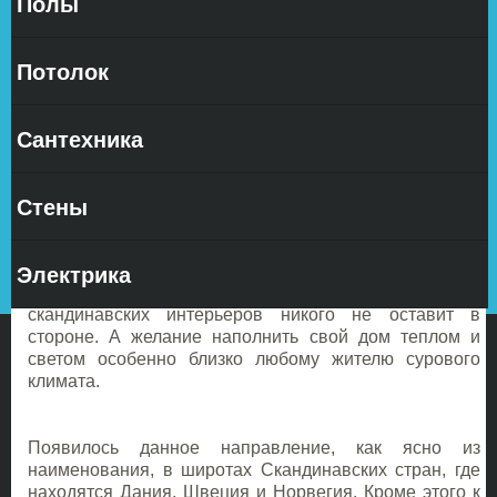
Полы
Дизайн
квартиры
Потолок
Сантехника
Стены
Скандинавский стиль в интерьере квартиры в
настоящее время выходит на пик своей популярности
Электрика
во всем мире, и в России в особенности. И в этом нет
ничего удивительного: изящество и легкость
скандинавских интерьеров никого не оставит в
стороне. А желание наполнить свой дом теплом и
светом особенно близко любому жителю сурового
климата.
Появилось данное направление, как ясно из
наименования, в широтах Скандинавских стран, где
находятся Дания, Швеция и Норвегия. Кроме этого к