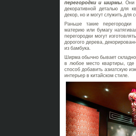
перегородки и ширмы
. Они
декоративной деталью для к
декор, но и могут служить для 
Раньше такие перегородки 
материю или бумагу натягива
перегородки могут изготовлят
дорогого дерева, декорированн
из бамбука.
Ширма обычно бывает складной
в любое место квартиры, где
способ добавить азиатскую из
интерьер в китайском стиле.