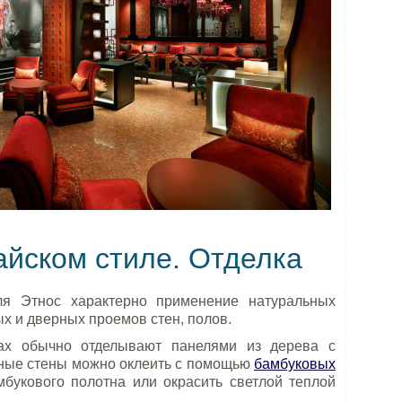
айском стиле. Отделка
ля Этнос характерно применение натуральных
х и дверных проемов стен, полов.
рах обычно отделывают панелями из дерева с
ьные стены можно оклеить с помощью
бамбуковых
букового полотна или окрасить светлой теплой