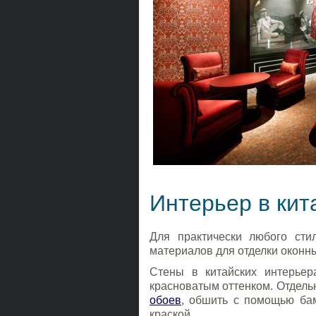
Интерьер в кит
Для практически любого сти
материалов для отделки оконны
Стены в китайских интерье
красноватым оттенком. Отдел
обоев
, обшить с помощью бам
краской.