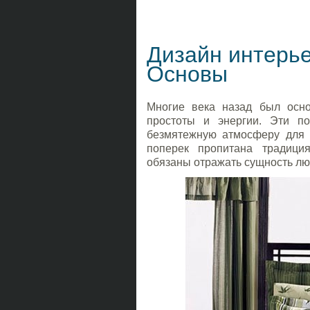
Дизайн интерье
Основы
Многие века назад был осно
простоты и энергии. Эти п
безмятежную атмосферу для ж
поперек пропитана традици
обязаны отражать сущность лю