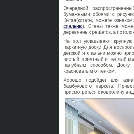
Очередной распространенны
бумажными обоями с рисунко
Китая(кстати, можете ознако
спальню
). Стены также мож
деревянных решеток, а потоло
На пол укладывают крупну
паркетную доску. Для воспрои
детской и спальни можно прио
чистый, приятный и теплый мат
палубным способом. Доску 
красноватым оттенком.
Хорошо подойдет для азиа
бамбукового паркета. Прив
присмотреться к ковролину вид