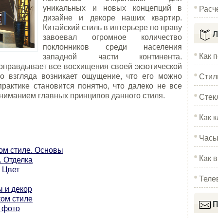
Расч
уникальных и новых концепций в
дизайне и декоре наших квартир.
Китайский стиль в интерьере по праву
Л
завоевал огромное количество
поклонников среди населения
Как 
западной части континента.
 оправдывает все восхищения своей экзотической
Стил
го взгляда возникает ощущение, что его можно
практике становится понятно, что далеко не все
Стек
ниманием главных принципов данного стиля.
Как к
Часы
ом стиле. Основы
Как 
. Отделка
. Цвет
Теле
ы и декор
ком стиле
П
е фото