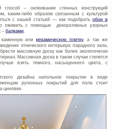
й способ – оклеивание стенных конструкций
м, каким-либо образом связанным с культурой
миться с нашей статьей — как подобрать
обои в
но оживить с помощью декоративных узорных
к –
балками
.
ю каменную или
керамическую плитку
, а так же
зведения этнического интерьера парадного зала,
брести массивную доску как более экологически
ериал. Массивная доска в таком случае стелется
лучше взять темного, насыщенного цвета, с
тского дизайна напольное покрытие в виде
ерженцам рулонных покрытий для пола стоит
а циновки.