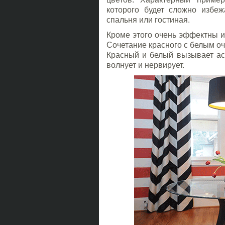
которого будет сложно избеж
спальня или гостиная.
Кроме этого очень эффектны 
Сочетание красного с белым о
Красный и белый вызывает ас
волнует и нервирует.