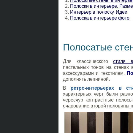
Полосатые стены в интерье
Полоски в интерьере. Разме
Интерьер в полоску. Идеи
Полоска в интерьере фото
Полосатые стен
Для классического
стиля в
пастельных тонов на стенах 
аксессуарами и текстилем.
По
дополнять лепниной.
В
ретро-интерьерах в ст
характерных черт были разно
чересчур контрастные полосы
очарование второй половины п