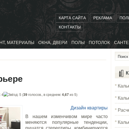
КАРТА САЙТА
РЕКЛАМА
ПОЛ
КОНТАКТЫ
НТ, МАТЕРИАЛЫ
ОКНА, ДВЕРИ
ПОЛЫ
ПОТОЛОК
САНТЕ
К
рьере
Каль
(
39
голосов., в среднем:
4,67
из 5)
Каль
Дизайн квартиры
Расч
В нашем изменчивом мире часто
Каль
меняются популярные тенденции,
рушатся стереотипы, комбинируются