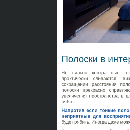
Полоски в инте
Не сильно контрастные то
практически сливаются, ви
сокращении расстояния пол
полоски прекрасно справля
увеличения пространства в ш
рябят.
Напротив если тонкие поло
неприятные для восприяти
будет рябить. Иногда даже мож