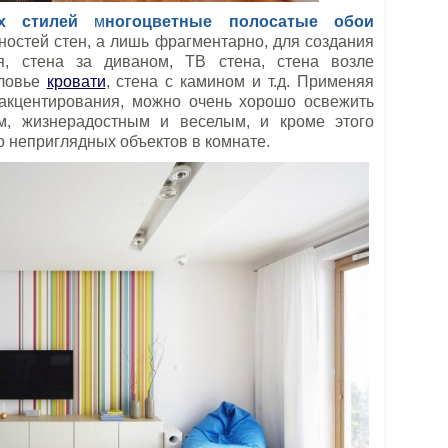
х стилей
м
ногоцветные полосатые обои
ностей стен, а лишь фрагментарно, для создания
я, стена за диваном, ТВ стена, стена возле
оловье
кровати
, стена с камином и т.д. Применяя
 акцентирования, можно очень хорошо освежить
м, жизнерадостным и веселым, и кроме этого
о неприглядных объектов в комнате.