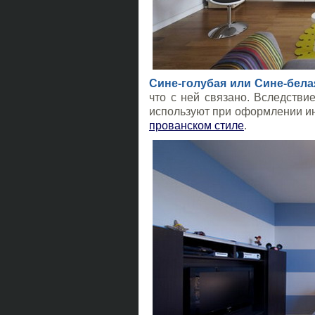
Сине-голубая или Сине-бела
что с ней связано. Вследстви
используют при оформлении ин
прованском стиле
.