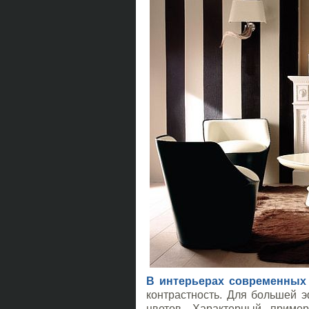
В интерьерах современных
контрастность. Для большей 
цветов. Характерный приме