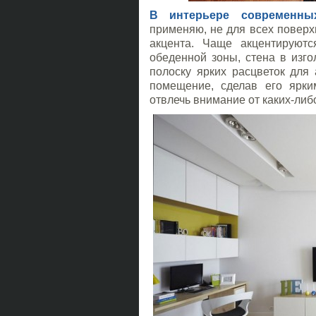
В интерьере современны
применяю, не для всех поверх
акцента. Чаще акцентируютс
обеденной зоны, стена в изг
полоску ярких расцветок для
помещение, сделав его ярки
отвлечь внимание от каких-либ