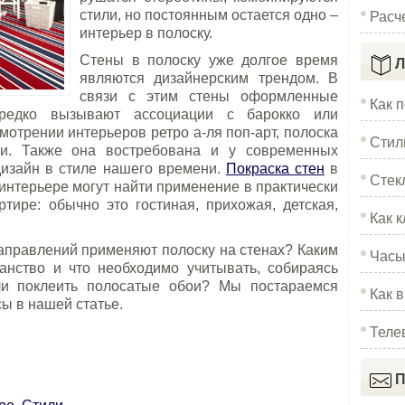
Расч
стили, но постоянным остается одно –
интерьер в полоску.
Стены в полоску уже долгое время
Л
являются дизайнерским трендом. В
связи с этим стены оформленные
Как 
 редко вызывают ассоциации с барокко или
мотрении интерьеров ретро а-ля поп-арт, полоска
Стил
ии. Также она востребована и у современных
изайн в стиле нашего времени.
Покраска стен
в
Стек
интерьере могут найти применение в практически
тире: обычно это гостиная, прихожая, детская,
Как к
направлений применяют полоску на стенах? Каким
Часы
анство и что необходимо учитывать, собираясь
ли поклеить полосатые обои? Мы постараемся
Как 
сы в нашей статье.
Теле
П