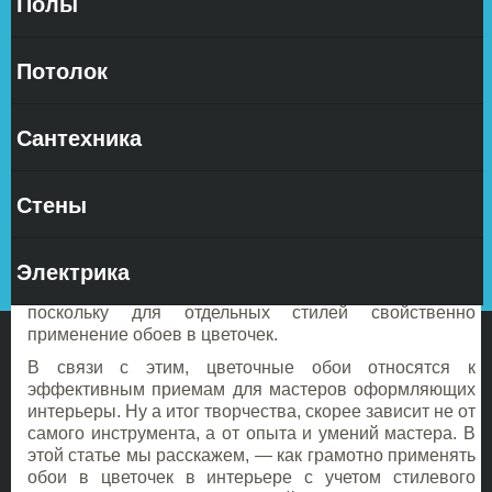
Полы
Обои в
цветочек
Потолок
добавляют
в комнату
женские
Сантехника
черты –
интерьер
при этом
Стены
становится максимально комфортным, нежным,
приятным.
Цветы
ассоциируются с праздником, в
связи с этим стены в цветочек вызывают приподнятое
Электрика
состояние. Помимо этого, цветочные обои способны
играть основополагающую роль в интерьере,
поскольку для отдельных стилей свойственно
применение обоев в цветочек.
В связи с этим, цветочные обои относятся к
эффективным приемам для мастеров оформляющих
интерьеры. Ну а итог творчества, скорее зависит не от
самого инструмента, а от опыта и умений мастера. В
этой статье мы расскажем, — как грамотно применять
обои в цветочек в интерьере с учетом стилевого