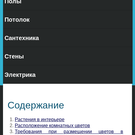
Полы
Дизайн
квартиры
Из этой
Потолок
статьи, вы
сможете
узнать,
Сантехника
какую роль
играют
домашние
Стены
растения в
интерьере современного жилища, какие именно
цветы и растения применять для решения той или
Электрика
иной задачи и в каких местах их лучше расположить.
Содержание
Растения в интерьере
Расположение комнатных цветов
Требования при размещении цветов в