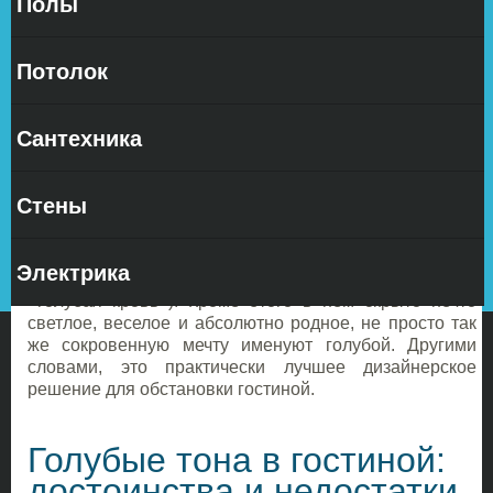
Полы
Голубой
оттенок
Потолок
обычно
Сантехника
приходиться по вкусу всем, поскольку он напоминает
Стены
о свежести, невесомости и стерильности. Данный тон
ассоциируется с чистым небосводом, прекрасной
погодой и хорошим самочувствием. Он возвышен и
Электрика
изыскан (недаром существует стойкое выражение
«голубая кровь»). Кроме этого в нем скрыто нечто
светлое, веселое и абсолютно родное, не просто так
же сокровенную мечту именуют голубой. Другими
словами, это практически лучшее дизайнерское
решение для обстановки гостиной.
Голубые тона в гостиной:
достоинства и недостатки