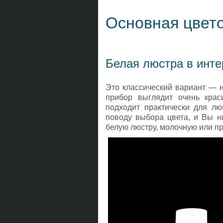
Основная цвет
Белая люстра в инте
Это классический вариант — 
прибор выглядит очень крас
подходит практически для лю
поводу выбора цвета, и Вы н
белую люстру, молочную или пр