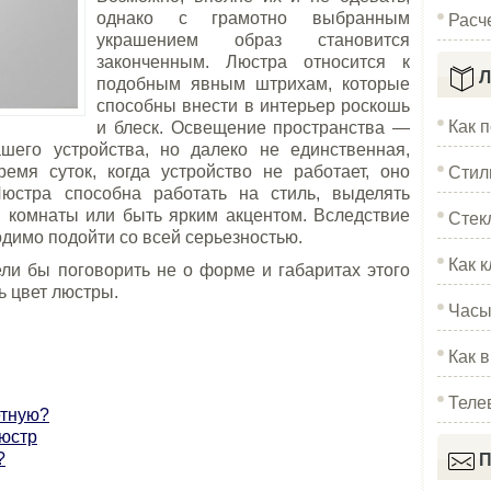
Расч
однако с грамотно выбранным
украшением образ становится
законченным. Люстра относится к
Л
подобным явным штрихам, которые
способны внести в интерьер роскошь
Как 
и блеск. Освещение пространства —
шего устройства, но далеко не единственная,
Стил
емя суток, когда устройство не работает, оно
Люстра способна работать на стиль, выделять
Стек
м комнаты или быть ярким акцентом. Вследствие
одимо подойти со всей серьезностью.
Как к
ли бы поговорить не о форме и габаритах этого
ть цвет люстры.
Часы
Как 
Теле
етную?
люстр
?
П