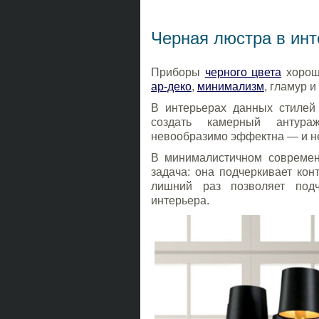
Черная люстра в ин
Приборы
черного цвета
хороши
ар-деко
,
минимализм
, гламур и
В интерьерах данных стилей
создать камерный антура
невообразимо эффектна — и не
В минималистичном современ
задача: она подчеркивает кон
лишний раз позволяет подч
интерьера.