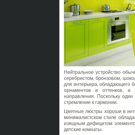
Нейтральное устройство обы
серебристом, бронзовом, шоко
для интерьера, обладающего б
орнаментов и оттенков, и 
направления. Поскольку один
стремление к гармонии.
Цветные люстры хороши в инт
минималистском стиле облада
изящным дефицитом элементов
детские комнаты.