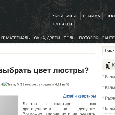
КАРТА САЙТА
РЕКЛАМА
ПОЛ
КОНТАКТЫ
НТ, МАТЕРИАЛЫ
ОКНА, ДВЕРИ
ПОЛЫ
ПОТОЛОК
САНТЕ
К
 выбрать цвет люстры?
Каль
(
28
голосов., в среднем:
4,82
из 5)
Каль
Дизайн квартиры
Расч
Люстра в квартире — как
Каль
драгоценности на девушке.
Возможно, вполне их и не одевать,