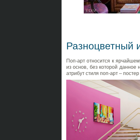
Разноцветный и
Поп-арт относится к ярчайше
из основ, без которой данное
атрибут стиля поп-арт – посте