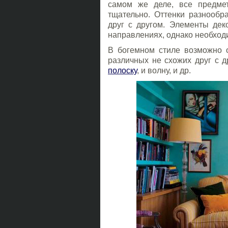
самом же деле, все предме
тщательно. Оттенки разнообр
друг с другом. Элементы дек
направлениях, однако необход
В богемном стиле возможно о
различных не схожих друг с др
полоску
, и волну, и др.