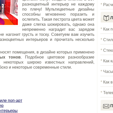
Расч
разноцветный интерьер не каждому
по плечу! Мультицветные дизайны
способны мгновенно поразить и
Л
ослепить. Такая пестрота цвета может
даже слегка шокировать, однако она
Как 
непременно наградит вас зарядом
не нагонит грусть и тоску. Советуем вам изучить
Стил
зноцветных интерьеров и прочитать несколько
Стек
тносят помещения, в дизайне которых применено
вых тонов
. Подобное цветовое разнообразие
Как к
 некоторых широко известных направлений,
 бохо и некоторые современные стили.
Часы
Как 
Теле
иле поп-арт
ер
П
интерьеры