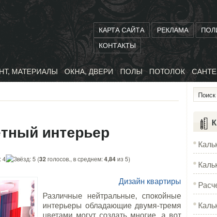
КАРТА САЙТА
РЕКЛАМА
ПОЛ
КОНТАКТЫ
НТ, МАТЕРИАЛЫ
ОКНА, ДВЕРИ
ПОЛЫ
ПОТОЛОК
САНТЕ
К
етный интерьер
Каль
(
32
голосов., в среднем:
4,84
из 5)
Каль
Дизайн квартиры
Расч
Различные нейтральные, спокойные
Каль
интерьеры обладающие двумя-тремя
цветами могут создать многие, а вот