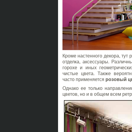
Кроме настенного декора, тут 
отделка, аксессуары. Различн
горохе и иных геометрически
чистые цвета. Также вероят
часто применяется
розовый ц
Однако ее только направлени
цветов, но и в общем всем рет