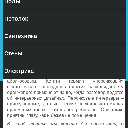
Полы
Дизайн
квартиры
К
Потолок
Сантехника
Стены
персиковому цвету относят отдельные разновидности
оранжевого, перемешанные с нежными тонами
Электрика
желтого и алого. В сочетании с желтым образуется
цвет, обычно именуемый персиковым или
абрикосовым. Кстати термин «персиковый»
относительно к «плодово-ягодным» разновидностям
оранжевого применяют чаще, когда разговор ведется
об интерьерных дизайнах. Персиковые интерьеры –
приглушенные, уютные, легкие, в довольно нежных
оранжевых тонах – очень востребованы. Они также
приятны глазу, как и бежевые помещения.
В этой статье мы хотели бы рассказать, о