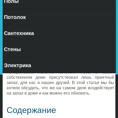
Полы
Все дома
обладают
своим
Потолок
Сантехника
собственным запахом – он образуется из смешения
Стены
большого количества ароматов: духа приготовленной
еды, благоуханий свежего белья, араматов
парфюмерии и т.д. Запах в каком-то доме нам
Электрика
нравится, в каком-то – нет, а в каком-то – может быть
непереносим. Конечно хочется, чтобы в своем
собственном доме присутствовал лишь приятный
запах, для нас и наших друзей. В этой статье мы бы
хотели обсудить, что же на самом деле воздействует
на запах в доме и как можно его обновить.
Содержание