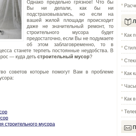
Однако предельно грязное! Что бы
Расч
Вы ни делали, как бы ни
подстраховывались, но если на
вашей жилой площади происходит
Л
даже не значительный ремонт, то
строительного мусора будет
Как 
предостаточно, если Вы не подумаете
об этом заблаговременно, то в
Стил
цесса станете терпеть постоянные неудобства. В
прос — куда деть
строительный мусор
?
Стек
ство советов которые помогут Вам в проблеме
Как к
усора:
Часы
Как 
Теле
сор
усор
ия строительного мусора
П