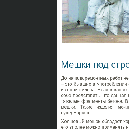
Мешки под стр
До начала ремонтных работ не
– это бывшие в употреблении 
из полиэтилена. Если в ваших 
себе представить, что данная
тяжелые фрагменты бетона. В
мешки. Такие изделия можн
супермаркете.
Холщовый мешок обладает хор
его вполне можно применять н