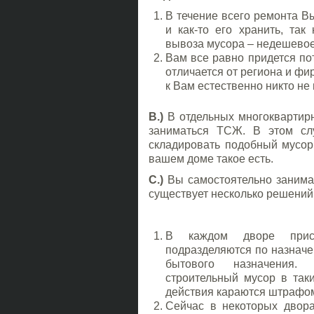
В течение всего ремонта В
и как-то его хранить, та
вывоза мусора – недешевое
Вам все равно придется пот
отличается от региона и фир
к Вам естественно никто не 
B.)
В отдельных многоквартир
заниматься ТСЖ. В этом слу
складировать подобный мусор.
вашем доме такое есть.
C.)
Вы самостоятельно занимае
существует несколько решений
В каждом дворе прис
подразделяются по назначе
бытового назначения. 
строительный мусор в так
действия караются штрафо
Сейчас в некоторых двор