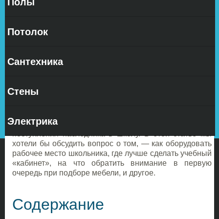
Полы
Потолок
Сантехника
Правильная подготовка удобного места для решения
Стены
домашних работ — одна из главных задач мам и пап.
Осознавая всю важность данной проблемы, к
обустройству домашнего уголка большинство
Электрика
родителей приступают заранее, ещё до начала
поступления наследника в школу. В этой статье мы
хотели бы обсудить вопрос о том, — как оборудовать
рабочее место школьника, где лучше сделать учебный
«кабинет», на что обратить внимание в первую
очередь при подборе мебели, и другое.
Содержание