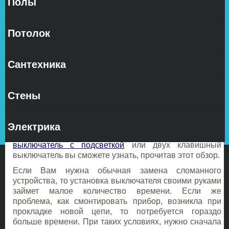
Полы
Ремонт
квартиры
своими
Потолок
руками
Установить
Сантехника
Стены
выключатель своими руками в квартире не такая
большая проблема, что бы вызывать и оплачивать не
Электрика
дешевые услуги профессионального электрика. Как
грамотно установить выключатель, будь то
выключатель с подсветкой
или двух клавишный
выключатель вы сможете узнать, прочитав этот обзор.
Если Вам нужна обычная замена сломанного
устройства, то установка выключателя своими руками
займет малое количество времени. Если же
проблема, как смонтировать прибор, возникла при
прокладке новой цепи, то потребуется гораздо
больше времени. При таких условиях, нужно сначала