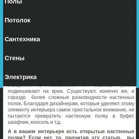
Полы
Настенные
полки
Потолок
являются
самыми
простыми
Сантехника
и
примитивными элементами в интерьере. Изготовить
Стены
полку своими руками может практически любой
взрослый человек.
Для этого необходима ровная
доска и крепежные элементы, в качестве крепежа
Электрика
можно применить даже веревку, продев ее сквозь
отверстия в основании, и завязав узлом
подвешивают на крюк. Существуют, конечно же, и
гораздо более сложные разновидности настенных
полок. Благодаря дизайнерам, которые уделяют этому
элементу интерьера самое пристальное внимание, не
пытаются превратить настенную полку в буфет,
шкафчик, консоль и т.д.
А в вашем интерьере есть открытые настенные
полки? Если нет, то, прочитав эту статью, вы