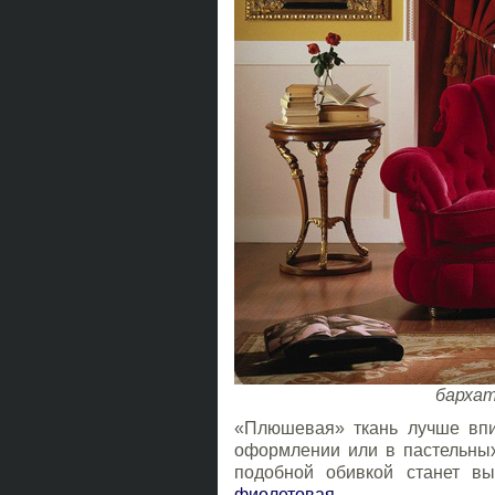
барха
«Плюшевая» ткань лучше впи
оформлении или в пастельных
подобной обивкой станет вы
фиолетовая
.