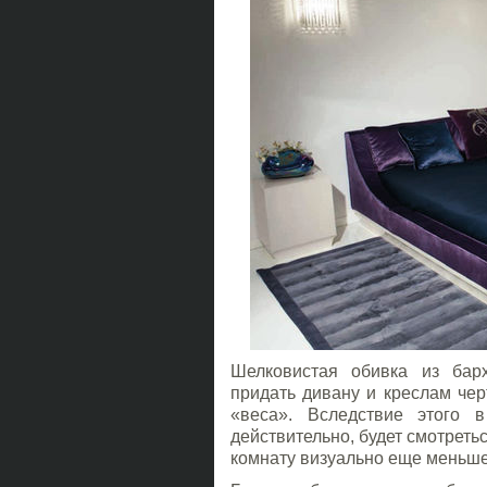
Шелковистая обивка из бар
придать дивану и креслам чер
«веса». Вследствие этого 
действительно, будет смотреть
комнату визуально еще меньше