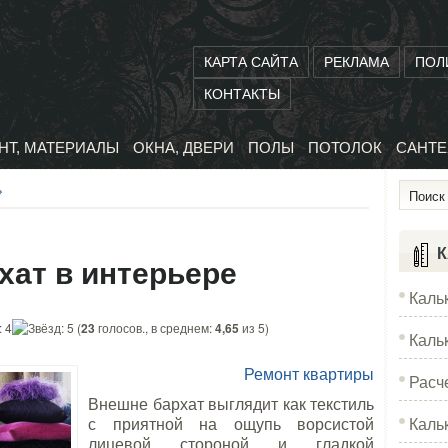
КАРТА САЙТА
РЕКЛАМА
ПОЛ
КОНТАКТЫ
НТ, МАТЕРИАЛЫ
ОКНА, ДВЕРИ
ПОЛЫ
ПОТОЛОК
САНТЕ
»
К
хат в интерьере
Каль
(
23
голосов., в среднем:
4,65
из 5)
Каль
Ремонт квартиры
Расч
Внешне бархат выглядит как текстиль
Каль
с приятной на ощупь ворсистой
лицевой стороной и гладкой