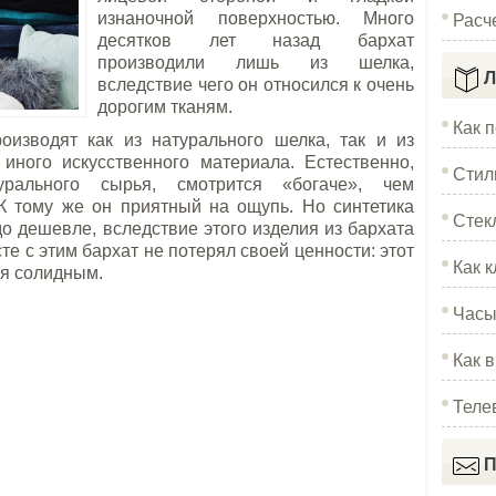
Расч
изнаночной поверхностью. Много
десятков лет назад бархат
производили лишь из шелка,
Л
вследствие чего он относился к очень
дорогим тканям.
Как 
изводят как из натурального шелка, так и из
 иного искусственного материала. Естественно,
Стил
урального сырья, смотрится «богаче», чем
 К тому же он приятный на ощупь. Но синтетика
Стек
до дешевле, вследствие этого изделия из бархата
те с этим бархат не потерял своей ценности: этот
Как к
ся солидным.
Часы
Как 
Теле
П