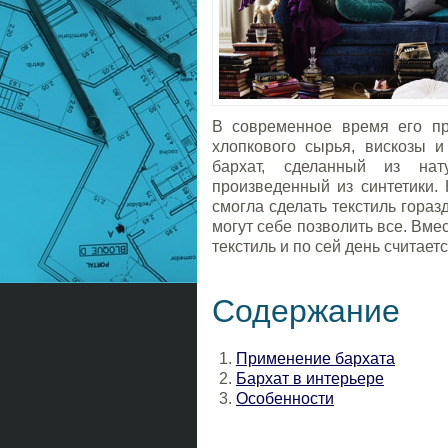
В современное время его про
хлопкового сырья, вискозы и
бархат, сделанный из нат
произведенный из синтетики.
смогла сделать текстиль гораз
могут себе позволить все. Вмес
текстиль и по сей день считает
Содержание
Применение бархата
Бархат в интерьере
Особенности