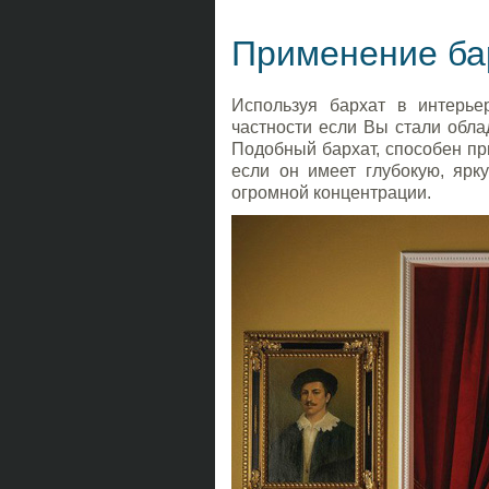
Применение ба
Используя бархат в интерьер
частности если Вы стали обла
Подобный бархат, способен пр
если он имеет глубокую, ярк
огромной концентрации.