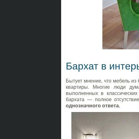
Бархат в интер
Бытует мнение, что мебель из
квартиры. Многие люди дум
выполненных в классических
бархата — полное отсутстви
однозначного ответа.