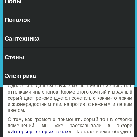
Полы
Серый
относится
Потолок
к
Сантехника
Стены
максимально нейтральным тонам, а следовательно
является отличным холстом для всевозможных
цветовых схем. Монохромная серая обстановка
Электрика
отличается легкостью и комфортностью только в
варианте с применением пастельных оттенков.
Однако и в данном случае их не нужно смешивать с
оттенками иных тонов. Кроме этого сочный и мрачный
серый цвет рекомендуется сочетать с каким-то ярким
и жизнерадостным или, напротив, с нежным и легким
цветом.
О том, как грамотно применять серый тон в отделке
помещений, мы уже рассказывали в обзоре
«
Интерьер в серых тонах
». Настало время обсудить