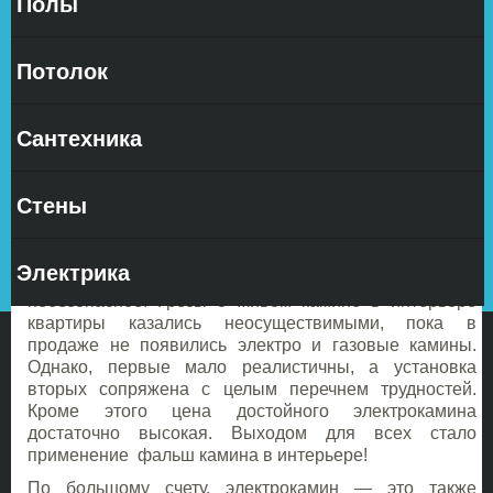
Полы
Множество
людей
Потолок
Сантехника
проживающих в городских условиях время от
Стены
времени мечтают о собственном камине, понимая что
это мало осуществимо. Естественно, настоящий очаг
на дровах в стандартной многоэтажке — явление,
Электрика
практически нереализуемое, да и к тому же —
небезопасное. Грезы о живом камине в интерьере
квартиры казались неосуществимыми, пока в
продаже не появились электро и газовые камины.
Однако, первые мало реалистичны, а установка
вторых сопряжена с целым перечнем трудностей.
Кроме этого цена достойного электрокамина
достаточно высокая. Выходом для всех стало
применение
фальш камина в интерьере!
По большому счету, электрокамин — это также