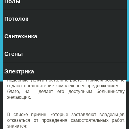
Полы
Каждый
мечтает о
Потолок
Сантехника
Стены
собственном комфортном жилье, но далеко не
каждый готов столкнуться с трудностями, связанными
с ремонтом квартиры. Именно поэтому спрос на
Электрика
ремонта квартир под ключ цена за квадратный метр
подобные услуги постоянно растет. Причем россияне
отдают предпочтение комплексным предложениям ―
благо, на делает его доступным большинству
желающих.
В списке причин, которые заставляют владельцев
отказаться от проведения самостоятельных работ,
значатся: