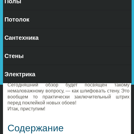
Полы
Потолок
Сантехника
продолжаем публикацию статей, на нашем сайте
посвященную обработке поверхности стен.
Стены
В предыдущих материалах мы рассказали,
как
удалить старые обои
, и
как заделать дыры
, и
как
заштукатурить
, и
как зашпаклевать
, и наконец,
как
Электрика
загрунтовать стены
.
Сегодняшний обзор будет посвящен такому
немаловажному вопросу, — как шлифовать стену. Это
вообщем то практически заключительный штрих
перед поклейкой новых обоев!
Итак, приступим!
Содержание