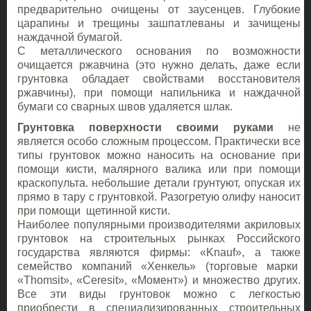
предварительно очищены от заусенцев. Глубокие
царапины и трещины зашпатлеваны и зачищены
наждачной бумагой.
С металлического основания по возможности
очищается ржавчина (это нужно делать, даже если
грунтовка обладает свойствами восстановителя
ржавчины), при помощи напильника и наждачной
бумаги со сварных швов удаляется шлак.
Грунтовка поверхности своими руками
не
является особо сложным процессом. Практически все
типы грунтовок можно наносить на основание при
помощи кисти, малярного валика или при помощи
краскопульта. небольшие детали грунтуют, опуская их
прямо в тару с грунтовкой. Разогретую олифу наносит
при помощи щетинной кисти.
Наиболее популярными производителями акриловых
грунтовок на строительных рынках Российского
государства являются фирмы: «Knauf», а также
семейство компаний «Хенкель» (торговые марки
«Thomsit», «Ceresit», «Момент») и множество других.
Все эти виды грунтовок можно с легкостью
приобрести в специализированных строительных