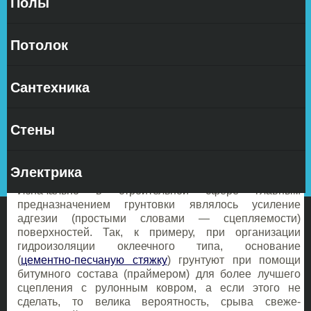
Полы
своими
руками
Потолок
Грунт
–
это не
русское
Сантехника
слово,
которое
пришло к
Стены
нам из Германии, в дословном переводе означает —
почва, основа. По аналогии — грунтовка, это
возведение основы для укладки, или нанесения
Электрика
последующего строительного материала.
Изначально в строительной сфере главным
предназначением грунтовки являлось усиление
адгезии (простыми словами — сцепляемости)
поверхностей. Так, к примеру, при организации
гидроизоляции оклеечного типа, основание
(
цементно-песчаную стяжку
) грунтуют при помощи
битумного состава (праймером) для более лучшего
сцепления с рулонным ковром, а если этого не
сделать, то велика вероятность, срыва свеже-