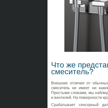
Что же предста
смеситель?
Внешние отличия от обычных
смеситель не имеет ни каки
Простыми словами, мы наблюда
и вентилей. На поверхности к
Срабатывает сенсорный дат