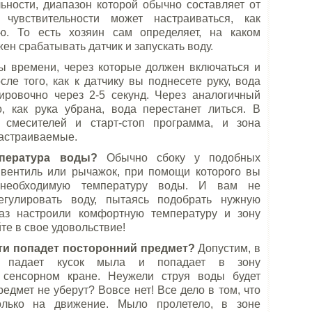
ьности, диапазон которой обычно составляет от
увствительности может настраиваться, как
ую. То есть хозяин сам определяет, на каком
ен срабатывать датчик и запускать воду.
ы времени, через которые должен включаться и
ле того, как к датчику вы поднесете руку, вода
тировочно через 2-5 секунд. Через аналогичный
, как рука убрана, вода перестанет литься. В
 смесителей и старт-стоп программа, и зона
настраиваемые.
мпература воды?
Обычно сбоку у подобных
 вентиль или рычажок, при помощи которого вы
 необходимую температуру воды. И вам не
егулировать воду, пытаясь подобрать нужную
аз настроили комфортную температуру и зону
те в свое удовольствие!
ти попадет посторонний предмет?
Допустим, в
а падает кусок мыла и попадает в зону
а сенсорном кране. Неужели струя воды будет
редмет не уберут? Вовсе нет! Все дело в том, что
олько на движение. Мыло пролетело, в зоне