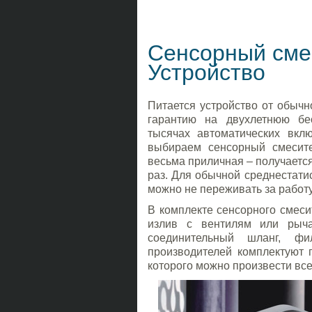
Сенсорный сме
Устройство
Питается устройство от обычно
гарантию на двухлетнюю бе
тысячах автоматических вкл
выбираем сенсорный смесит
весьма приличная – получается
раз. Для обычной среднестатис
можно не переживать за работу
В комплекте сенсорного смесит
излив с вентилям или рыча
соединительный шланг, ф
производителей комплектуют 
которого можно произвести все