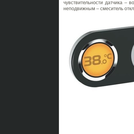
чувствительности датчика – во
неподвижным – смеситель отклю