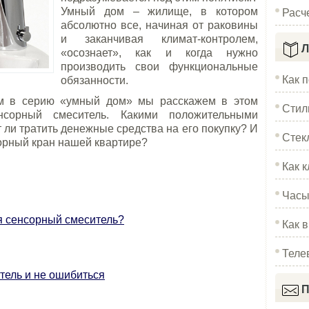
Расч
Умный дом – жилище, в котором
абсолютно все, начиная от раковины
и заканчивая климат-контролем,
Л
«осознает», как и когда нужно
производить свои функциональные
Как 
обязанности.
м в серию «умный дом» мы расскажем в этом
Стил
сорный смеситель. Какими положительными
 ли тратить денежные средства на его покупку? И
Стек
орный кран нашей квартире?
Как к
Часы
бя сенсорный смеситель?
Как 
Теле
тель и не ошибиться
П