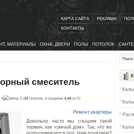
КАРТА САЙТА
РЕКЛАМА
ПОЛ
КОНТАКТЫ
НТ, МАТЕРИАЛЫ
ОКНА, ДВЕРИ
ПОЛЫ
ПОТОЛОК
САНТЕ
К
орный смеситель
Каль
(
25
голосов., в среднем:
4,48
из 5)
Каль
Ремонт квартиры
Расч
Довольно часто мы слышим такой
Каль
термин, как «умный дом». Так, что же
подразумевается под этим понятием?