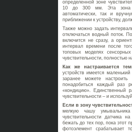
определенной зоне чувствител
10 до 300 мм. Эта зона ч
автоматически, так и вручн
приближении к устройству, долж
Также можно задать интервал
отключаться водный поток. Пос
включится не сразу, а ориен
интервал времени после того
топовых моделях сенсорных
чувствительности, полностью 
Как же настраивается те
устройств имеется маленький
заранее можете настроить
понадобиться каждый раз р
«кондицию». Единственный р
чувствительности – и используй
Если в зону чувствительнос
мелкую чашу умывальник
чувствительности датчика н
бежать до тех пор, пока этот п
фотоэлемент срабатывает т