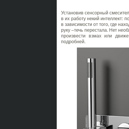
Установив сенсорный смесител
в их работу некий интеллект: п
в зависимости от того, где на
руку –течь перестала. Нет необ
произвести взмах или движе
подробней.