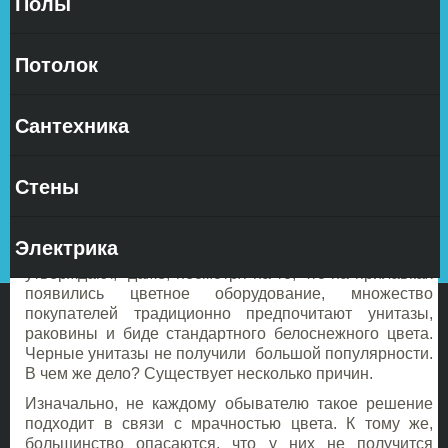
Полы
На
Потолок
Сантехника
сегодняшний день наши магазины предоставляют
Стены
широчайший выбор санфаянса. Это разнообразие
касается не только конструкционных особенностей
моделей, но и метода установки, а также и цвета. Но
Электрика
менеджеры, продающие устройства для санузлов
утверждают, даже, несмотря на то, что на прилавках
появились цветное оборудование, множество
покупателей традиционно предпочитают унитазы,
раковины и биде стандартного белоснежного цвета.
Черные унитазы не получили большой популярности.
В чем же дело? Существует несколько причин.
Изначально, не каждому обывателю такое решение
подходит в связи с мрачностью цвета. К тому же,
большинство опасаются, что у них не получится