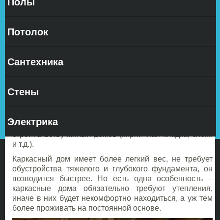
Полы
Потолок
Сантехника
строительства завоевала широкую популярность и на
Стены
сегодняшний день считается одной из самых
популярных и часто используемых. Это легко
объяснить теми преимуществами, которые отличают
Электрика
данную технологию от традиционных подходов к
строительству жилых домов (кирпичная кладка, блоки
и т.д.).
Каркасный дом имеет более легкий вес, не требует
обустройства тяжелого и глубокого фундамента, он
возводится быстрее. Но есть одна особенность –
каркасные дома обязательно требуют утепления,
иначе в них будет некомфортно находиться, а уж тем
более проживать на постоянной основе.