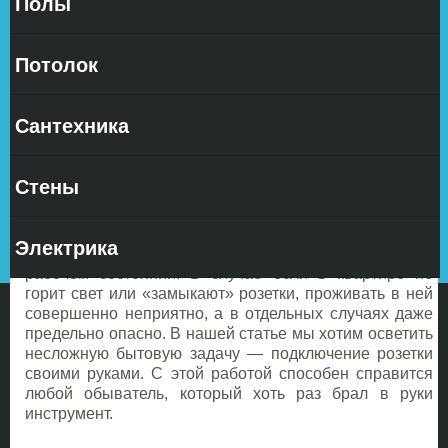
Полы
Способны
ли Вы
Потолок
грамотно
Сантехника
«ухаживать» за своей квартирой? Естественно, в
Стены
термин ухода мы включаем и организацию уютной
обстановки, и периодическую уборку, и, пожалуй,
основную деталь комфортного проживания —
Электрика
поддержание различных бытовых устройств в
рабочем состоянии. В случае если в квартире не
горит свет или «замыкают» розетки, проживать в ней
совершенно неприятно, а в отдельных случаях даже
предельно опасно. В нашей статье мы хотим осветить
несложную бытовую задачу — подключение розетки
своими руками. С этой работой способен справится
любой обыватель, который хоть раз брал в руки
инструмент.