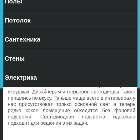
Полы
На
Потолок
Сантехника
сегодняшний день светодиоды в интерьере стали
Стены
очень популярны: казалось бы еще совсем не давно
про них никто ничего не слышал, а теперь они
находятся вокруг нас повсюду: в уличном освещении,
Электрика
в праздничном украшении и витрин и вывесок, в
бытовой и электронной технике и даже в детских
игрушках.
Дизайнерам интерьеров светодиоды, также
пришлись по вкусу. Раньше чаще всего в интерьерах у
нас присутствовал только основной свет, а теперь
редко какое помещение обходится без фоновой
подсветки. Светодиодная подсветка идеально
подходит для решения этих задач.