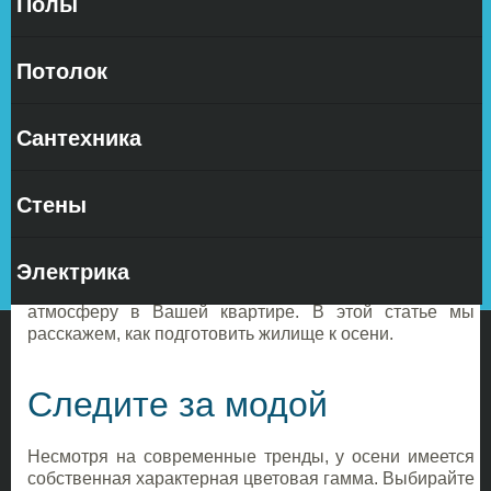
Полы
Осень —
это
Потолок
красивое
время
года, когда
Сантехника
наступает
пора
убирать
Стены
урожай, когда в завершении знойного лета приходит
ожидаемая прохлада. Кроме этого, осень – это то,
время, когда люди чаще остаются дома, а это значит,
Электрика
пора поменять интерьер и убраться в жилище.
Осенний интерьер позволит воспроизвести уютную
атмосферу в Вашей квартире. В этой статье мы
расскажем, как подготовить жилище к осени.
Следите за модой
Несмотря на современные тренды, у осени имеется
собственная характерная цветовая гамма. Выбирайте