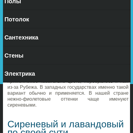
Полы
Потолок
Сантехника
«Лавандовый» — это название обозначает оттенок
Стены
фиолетового цвета. Кроме него существуют, еще
несколько вариантов — это «лиловый» и
«сиреневый». Их всех относят к светлым и нежным
Электрика
фиолетовым тонам. Термин «лавандовый»,
применяемое касательно цвета, перебралось к нам
из-за Рубежа. В западных государствах именно такой
вариант обычно и применяется. В нашей стране
нежно-фиолетовые оттенки чаще именуют
сиреневыми.
Сиреневый и лавандовый
по своей сути