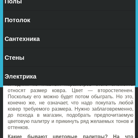
Полы
часто
Потолок
Сантехника
используют в помещении для организации уюта и
воспроизведения комфорта для ног, но и не только.
Стены
Подобный предмет позволяет решать и иные задачи,
например — деление комнаты на зоны, добавление
вспомогательных цветовых и текстурных моментов,
Электрика
разбавление скучной одноцветности и пр.
К одним из главных параметров этого элемента
относят размер ковра. Цвет — второстепенен.
Поскольку его можно будет потом обыграть. Но это,
конечно же, не означает, что надо покупать любой
ковер требуемого размера. Нужно заблаговременно,
до похода в магазин, подобрать предпочитаемую
цветовую палитру и прикинуть ряд желаемых тонов и
оттенков.
Какие бывают цветовые палитры? На что