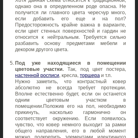
Хотя данная схема относится к традиционной,
однако она в определенном роде опасна. Не
получится ли главного цвета чересчур много,
если добавить его еще и на пол?
Предосторожность крайне важна в варианте,
если цвет стенных поверхностей и гардин не
относится к нейтральным. Требуется сильно
разбавить основу предметами мебели и
декором другого цвета.
Под уже находящиеся в помещении
цветовые участки.
Так, под цвет постера,
настенной росписи
, кресла,
торшера
и т.п.
Нужно заметить, что контрастный ковер
абсолютно не всегда требует протекции.
Вполне естественно будет, если он останется
одним цветовым участком в
помещении.Положив его на пол, необходимо
прикинуть, насколько гармонично он
соответствует окружению. Если появилось
чувство, что ковер немного выходит за рамки
общего направления, его в любой момент
можно подкрепить элементами идентичного