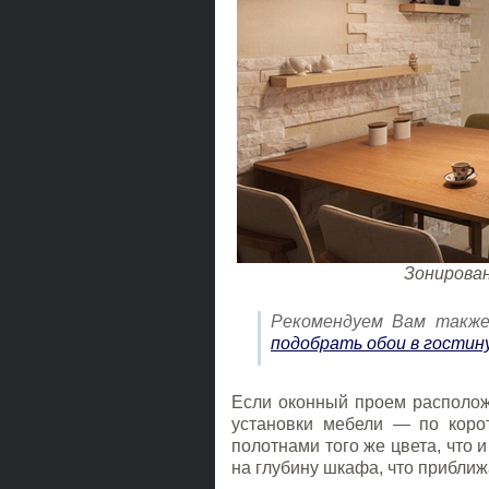
Зонирован
Рекомендуем Вам такж
подобрать обои в гостин
Если оконный проем располож
установки мебели ― по коро
полотнами того же цвета, что 
на глубину шкафа, что приближ