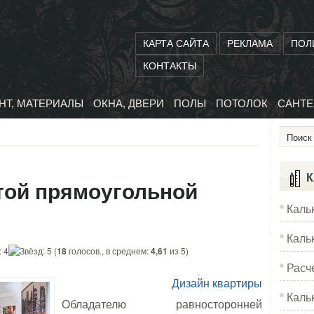
КАРТА САЙТА
РЕКЛАМА
ПОЛ
КОНТАКТЫ
НТ, МАТЕРИАЛЫ
ОКНА, ДВЕРИ
ПОЛЫ
ПОТОЛОК
САНТЕ
К
той прямоугольной
Каль
Каль
(
18
голосов., в среднем:
4,61
из 5)
Расч
Дизайн квартиры
Каль
Обладателю равносторонней