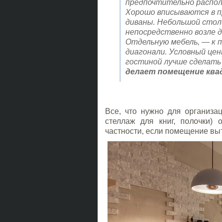
предпочтительно распола
Хорошо вписываются в п
диваны. Небольшой сто
непосредственно возле д
Отдельную мебель, ― к 
диагонали. Условный це
гостиной лучше сделать
делает помещение ква
Все, что нужно для организа
стеллаж для книг, полочки) 
частности, если помещение вы