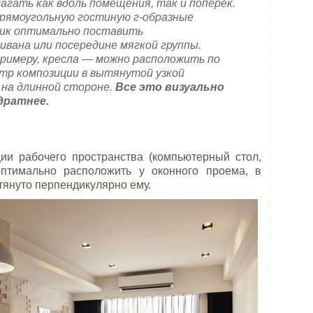
гать как вдоль помещения, так и поперек.
рямоугольную гостиную г-образные
лик оптимально поставить
ивана или посередине мягкой группы.
примеру, кресла ― можно расположить по
нтр композиции в вытянутой узкой
 на длинной стороне.
Все это визуально
дратнее.
ции рабочего пространства (компьютерный стол,
оптимально расположить у оконного проема, в
тянуто перпендикулярно ему.