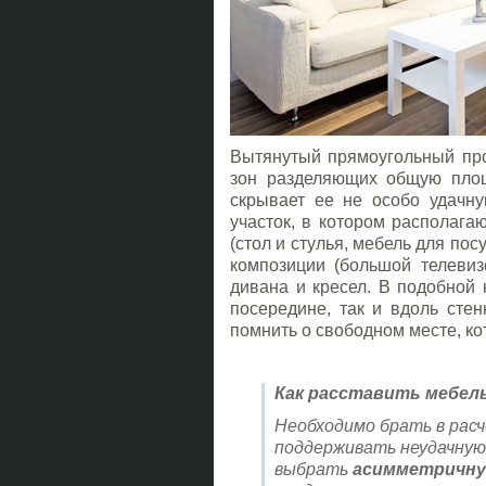
Вытянутый прямоугольный про
зон разделяющих общую площ
скрывает ее не особо удачн
участок, в котором располага
(стол и стулья, мебель для по
композиции (большой телеви
дивана и кресел. В подобной 
посередине, так и вдоль сте
помнить о свободном месте, к
Как расставить мебель
Необходимо брать в рас
поддерживать неудачную
выбрать
асимметричну