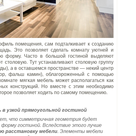
филь помещения, сам подталкивает к созданию
адь. Это позволяет сделать комнату уютней и
ую форму. Часто в большой гостиной выделяют
ют столовую. Тут устанавливают столовую группу
суды), а в оставшемся пространстве — некий центр
зор, фальш камин), облагороженный с помощью
комнате мягкая мебель может располагаться как
нных конструкций. Но вместе с этим необходимо
оторое позволяет ходить по самому помещению.
 в узкой прямоугольной гостиной
чет, что симметричная геометрия будет
 форму гостиной. Вследствие этого лучше
ю расстановку мебели
. Элементы мебели