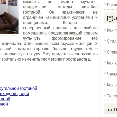
комнаты не нужно мучатся,
Расч
придумывая методы дизайна
гостиной. Он практически не
ограничен какими-либо условиями и
Л
принципами. Квадрат —
совершенный профиль для любого
Как 
помещения, предполагающий совсем
чуть-чуть: формирование его
Стил
нкционала, отвечающих всем вкусам жильцов. У
ольной комнаты гораздо больше трудностей и
Стек
 творческую натуру. Ему придется использовать
 зрительно изменить геометрию пространства.
Как к
Часы
Как 
оугольной гостиной
 входной двери
Теле
тиной
иной
П