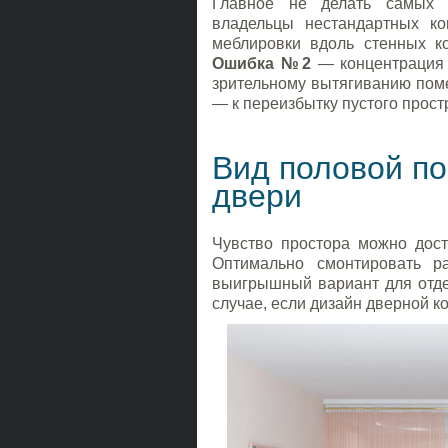
Главное не делать самых 
владельцы нестандартных к
меблировки вдоль стенных к
Ошибка №2
— концентрация 
зрительному вытягиванию пом
— к переизбытку пустого прост
Вид половой по
двери
Чувство простора можно дос
Оптимально смонтировать р
выигрышный вариант для отдел
случае, если дизайн дверной к