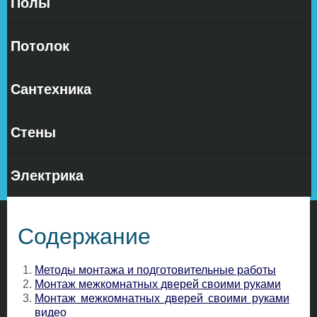
Полы
своими
руками
Потолок
Сантехника
Существует
несколько способов установки
Стены
межкомнатных дверей
. Они делятся на две
категории: последовательная установка и монтаж
дверной коробки к стене в сборе. Каждый из
Электрика
способов установки ​​межкомнатной двери имеет свои
особенности.
Содержание
Методы монтажа и подготовительные работы
Монтаж межкомнатных дверей своими руками
Монтаж межкомнатных дверей своими руками
видео