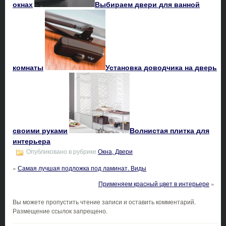
окнах
Выбираем двери для ванной
комнаты
Установка доводчика на дверь
своими руками
Волнистая плитка для
интерьера
Опубликовано в рубрике
Окна, Двери
«
Самая лучшая подложка под ламинат. Виды
Применяем красный цвет в интерьере
»
Вы можете пропустить чтение записи и оставить комментарий.
Размещение ссылок запрещено.