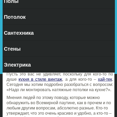
Полы
Если
поискать в
Потолок
интернете
Сантехника
информацию о достоинствах и недостатках натяжного
Стены
потолка на кухне среди отзывов множества людей, то
Вы обнаружите, что эти мнения зачастую
оказываются совершенно разными, а порой –
Электрика
абсолютно противоположными.
Пусть это вас не удивляет, поскольку для кого-то по
душе
кухня в стиле винтаж
, а для кого-то –
хай-тек
.
Сегодня мы хотим подробно разобраться с вопросом:
«Надо ли монтировать натяжные потолки на кухне?».
Мнения людей по этому поводу, которые можно
обнаружить во Всемирной паутине, как в прочем и по
любым другим вопросам, абсолютно разные. Кто-то
утверждает, что это очень красиво и удобно, а кто-то –