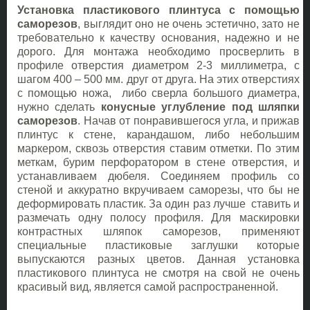
Установка пластикового плинтуса с помощью
саморезов
, выглядит оно не очень эстетично, зато не
требовательно к качеству основания, надежно и не
дорого. Для монтажа необходимо просверлить в
профиле отверстия диаметром 2-3 миллиметра, с
шагом 400 – 500 мм. друг от друга. На этих отверстиях
с помощью ножа, либо сверла большого диаметра,
нужно сделать
конусные углубление под шляпки
саморезов
. Начав от понравившегося угла, и прижав
плинтус к стене, карандашом, либо небольшим
маркером, сквозь отверстия ставим отметки. По этим
меткам, бурим перфоратором в стене отверстия, и
устанавливаем дюбеля. Соединяем профиль со
стеной и аккуратно вкручиваем саморезы, что бы не
деформировать пластик. За один раз лучше ставить и
размечать одну полосу профиля. Для маскировки
контрастных шляпок саморезов, применяют
специальные пластиковые заглушки которые
выпускаются разных цветов. Данная установка
пластикового плинтуса не смотря на свой не очень
красивый вид, является самой распространенной.