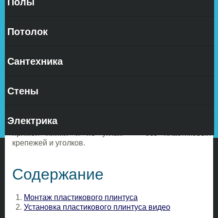
Полы
Потолок
Сантехника
Пластиковый плинтус различают по способу
Стены
крепления к стене и по конструкции. В этой статье мы
подробно осветим самые распространённые способы
установки, а так же вариант, при котором не заметно
Электрика
место крепления двух изделий между собой на
прямой линии и по углам — без пластиковых
крепежей и уголков.
Содержание
Монтаж пластикового плинтуса
Установка пластикового плинтуса видео