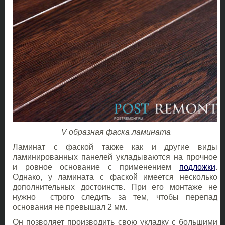
V образная фаска ламината
Ламинат с фаской также как и другие виды
ламинированных панелей укладываются на прочное
и ровное основание с применением
подложки
.
Однако, у ламината с фаской имеется несколько
дополнительных достоинств. При его монтаже не
нужно строго следить за тем, чтобы перепад
основания не превышал 2 мм.
Он позволяет производить свою укладку с большими