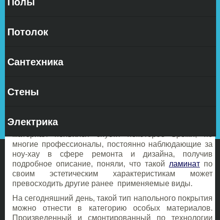
Полы
Что
Потолок
Сантехника
представляет собой ламинат с фаской? Такой вопрос
Стены
часто стал возникать у многих людей после
появления в сети Интернет новости о производстве
этого нового вида
ламината
. На прилавках
Электрика
отечественных строительных магазинов этот
материал появился спустя некоторое время, но
многие профессионалы, постоянно наблюдающие за
ноу-хау в сфере ремонта и дизайна, получив
подробное описание, поняли, что такой
ламинат
по
своим эстетическим характеристикам может
превосходить другие ранее применяемые виды.
На сегодняшний день, такой тип напольного покрытия
можно отнести в категорию особых материалов.
Произведенный и смонтированный по технологии