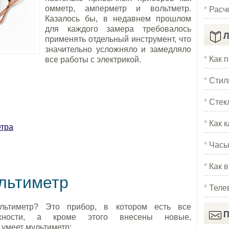
Расч
омметр, амперметр и вольтметр.
Казалось бы, в недавнем прошлом
для каждого замера требовалось
Л
применять отдельный инструмент, что
значительно усложняло и замедляло
Как 
все работы с электрикой.
Стил
Стек
Как к
етра
Часы
Как 
льтиметр
Теле
льтиметр? Это прибор, в котором есть все
П
ожности, а кроме этого внесены новые,
 умеет мультиметр: