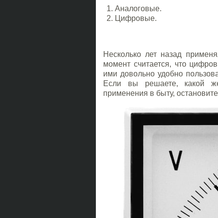
Аналоговые.
Цифровые.
Несколько лет назад примен
момент считается, что цифров
ими довольно удобно пользова
Если вы решаете, какой же
применения в быту, остановит