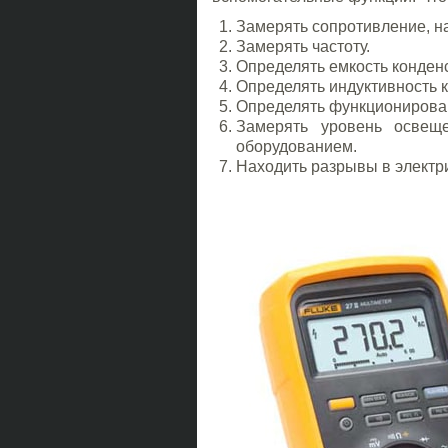
Замерять сопротивление, н
Замерять частоту.
Определять емкость конден
Определять индуктивность к
Определять функционирован
Замерять уровень освещ
оборудованием.
Находить разрывы в электр