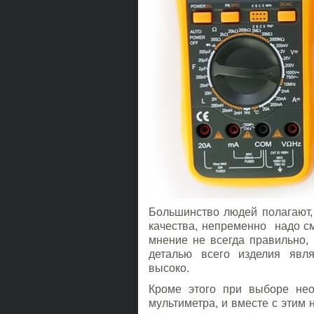
Большинство людей полагают,
качества, непременно надо см
мнение не всегда правильно,
деталью всего изделия явля
высоко.
Кроме этого при выборе нео
мультиметра, и вместе с этим