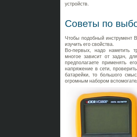
устройств.
Советы по выб
Чтобы подобный инструмент В
изучить его свойства.
Во-первых, надо наметить т
многое зависит от задач, дл
предполагаете применять ег
напряжение в сети, проверить
батарейки, то большого смы
огромным набором вспомогател