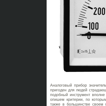
Аналоговый прибор значител
пригоден для людей страдающ
подобный инструмент вполне
опишем критерии, по которым
также в большинстве своем 