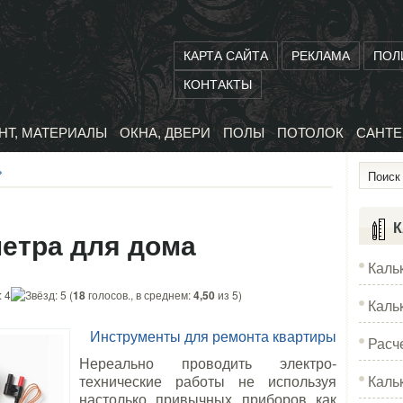
КАРТА САЙТА
РЕКЛАМА
ПОЛ
КОНТАКТЫ
НТ, МАТЕРИАЛЫ
ОКНА, ДВЕРИ
ПОЛЫ
ПОТОЛОК
САНТЕ
»
К
етра для дома
Каль
(
18
голосов., в среднем:
4,50
из 5)
Каль
Инструменты для ремонта квартиры
Расч
Нереально проводить электро-
Каль
технические работы не используя
настолько привычных приборов как