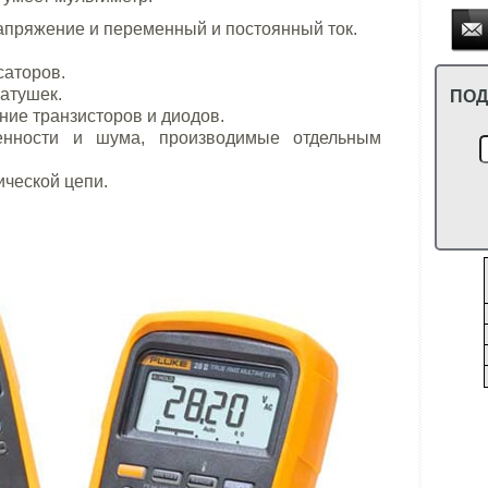
апряжение и переменный и постоянный ток.
саторов.
ПОД
атушек.
ие транзисторов и диодов.
енности и шума, производимые отдельным
ической цепи.