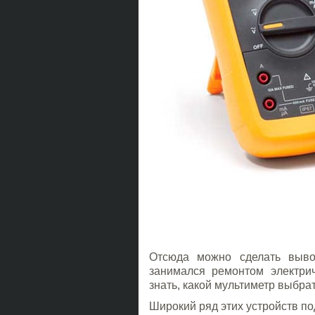
Отсюда можно сделать выво
занимался ремонтом электри
знать, какой мультиметр выбра
Широкий ряд этих устройств по