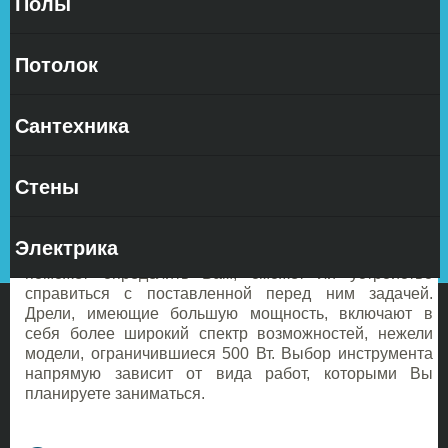
Полы
Главными
Потолок
Сантехника
техническими характеристиками дрелей являются
Стены
допустимый диаметр сверления, скорость вращения и
заданная мощность, среднее значение которой на
сегодняшний день располагается в пределах от 300
Электрика
до 1500 Вт.
Знание таких подробностей в дальнейшем
поможет определить Вам, сможет ли устройство
справиться с поставленной перед ним задачей.
Дрели, имеющие большую мощность, включают в
себя более широкий спектр возможностей, нежели
модели, ограничившиеся 500 Вт. Выбор инструмента
напрямую зависит от вида работ, которыми Вы
планируете заниматься.