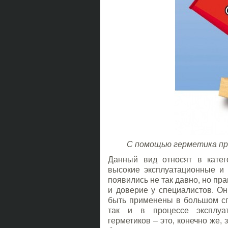
С помощью герметика пр
Данный вид относят в катег
высокие эксплуатационные и 
появились не так давно, но пр
и доверие у специалистов. Он
быть применены в большом сп
так и в процессе эксплуат
герметиков – это, конечно же,