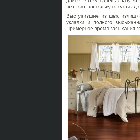
длине. Затем панель сразу же
не стоит, поскольку герметик д
Выступившие из шва излишки
укладки и полного высыхани
Примерное время засыхания ге