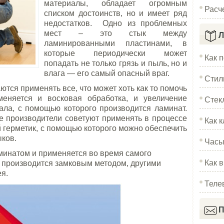
материалы, обладает огромным
Расч
списком достоинств, но и имеет ряд
недостатков. Одно из проблемных
мест – это стык между
Л
ламинированными пластинами, в
которые периодически может
Как 
попадать не только грязь и пыль, но и
влага — его самый опасный враг.
Стил
ются применять все, что может хоть как то помочь
Стек
меняется и восковая обработка, и увеличение
ала, с помощью которого производится ламинат.
е производители советуют применять в процессе
Как к
герметик, с помощью которого можно обеспечить
ыков.
Часы
аминатом и применяется во время самого
Как 
ж производится замковым методом, другими
я.
Теле
П