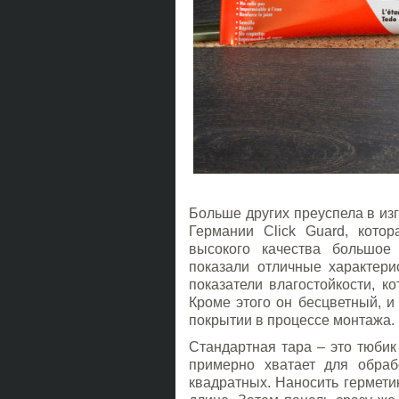
Больше других преуспела в из
Германии Click Guard, котор
высокого качества большое
показали отличные характерис
показатели влагостойкости, к
Кроме этого он бесцветный, 
покрытии в процессе монтажа.
Стандартная тара – это тюбик
примерно хватает для обраб
квадратных. Наносить гермети