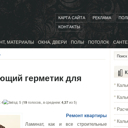
КАРТА САЙТА
РЕКЛАМА
ПОЛ
КОНТАКТЫ
НТ, МАТЕРИАЛЫ
ОКНА, ДВЕРИ
ПОЛЫ
ПОТОЛОК
САНТЕ
»
К
ющий герметик для
Каль
Каль
(
19
голосов., в среднем:
4,37
из 5)
Расч
Ремонт квартиры
Каль
Ламинат, как и все строительные