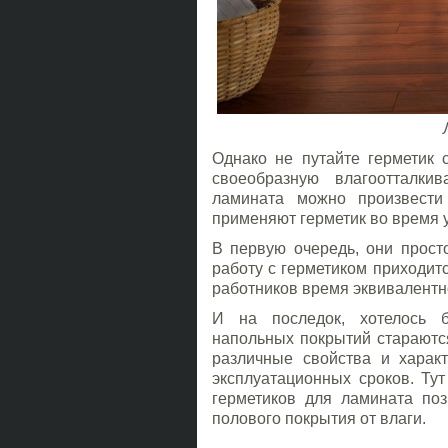
Однако не путайте герметик 
своеобразную влагоотталки
ламината можно произвести
применяют герметик во время у
В первую очередь, они прост
работу с герметиком приходит
работников время эквивалентн
И на последок, хотелось б
напольных покрытий стараются
различные свойства и харак
эксплуатационных сроков. Ту
герметиков для ламината по
полового покрытия от влаги.