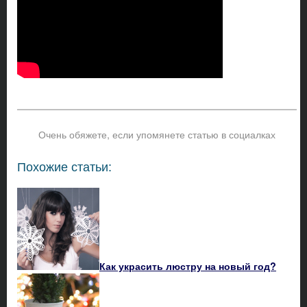
Очень обяжете, если упомянете статью в социалках
Похожие статьи:
Как украсить люстру на новый год?