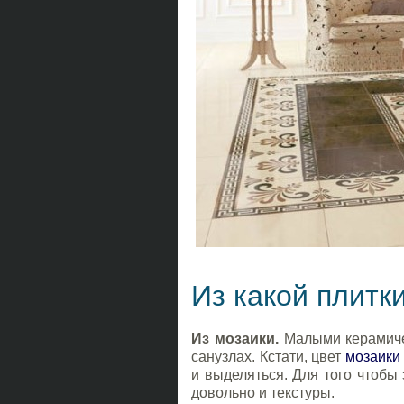
Из какой плитк
Из мозаики.
Малыми керамиче
санузлах. Кстати, цвет
мозаики
и выделяться. Для того чтобы
довольно и текстуры.