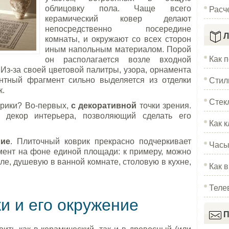
Расч
облицовку пола. Чаще всего
керамический ковер делают
непосредственно посередине
Л
комнаты, и окружают со всех сторон
иным напольным материалом. Порой
Как 
он располагается возле входной
. Из-за своей цветовой палитры, узора, орнамента
Стил
нтный фрагмент сильно выделяется из отделки
к.
Стек
врики? Во-первых,
с декоративной
точки зрения.
 декор интерьера, позволяющий сделать его
Как к
ние
. Плиточный коврик прекрасно подчеркивает
Часы
ент на фоне единой площади: к примеру, можно
ле, душевую в ванной комнате, столовую в кухне,
Как 
Теле
ки и его окружение
П