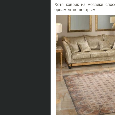
Хотя коврик из мозаики спос
орнаментно-пестрым.