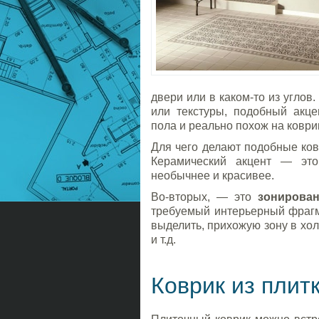
двери или в каком-то из углов
или текстуры, подобный акце
пола и реально похож на коври
Для чего делают подобные ко
Керамический акцент — это
необычнее и красивее.
Во-вторых, — это
зонирова
требуемый интерьерный фрагм
выделить, прихожую зону в хол
и т.д.
Коврик из плит