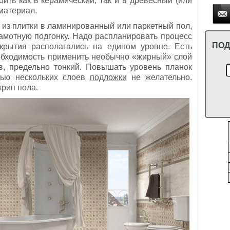
ить как в керамический, так и в древесный (или
материал.
 из плитки в ламинированный или паркетный пол,
амотную подгонку. Надо распланировать процесс
ПОД
крытия располагались на едином уровне. Есть
еобходимость применить необычно «жирный» слой
ив, предельно тонкий. Повышать уровень планок
щью нескольких слоев
подложки
не желательно.
крип пола.