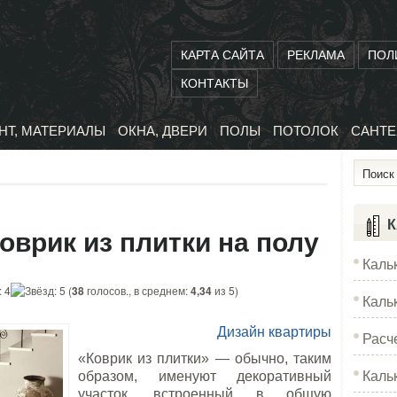
КАРТА САЙТА
РЕКЛАМА
ПОЛ
КОНТАКТЫ
НТ, МАТЕРИАЛЫ
ОКНА, ДВЕРИ
ПОЛЫ
ПОТОЛОК
САНТЕ
К
оврик из плитки на полу
Каль
(
38
голосов., в среднем:
4,34
из 5)
Каль
Дизайн квартиры
Расч
«Коврик из плитки» — обычно, таким
Каль
образом, именуют декоративный
участок, встроенный в общую