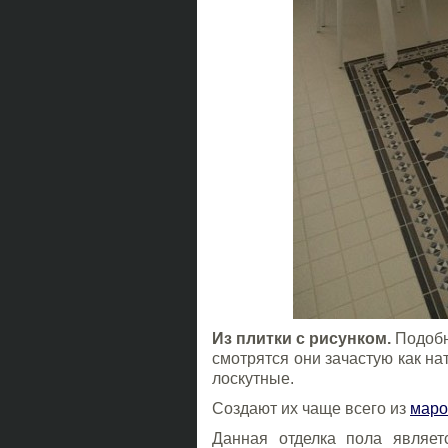
Из плитки с рисунком.
Подобн
смотрятся они зачастую как н
лоскутные.
Создают их чаще всего из
маро
Данная отделка пола являет