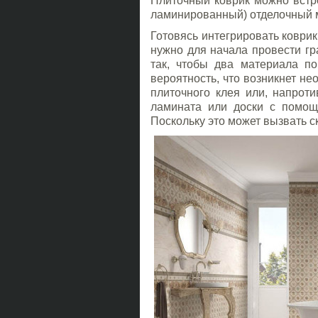
Плиточный коврик можно встро
ламинированный) отделочный 
Готовясь интегрировать коврик
нужно для начала провести гр
так, чтобы два материала по
вероятность, что возникнет н
плиточного клея или, напрот
ламината или доски с помо
Поскольку это может вызвать с