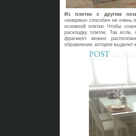
Из плитки с другим пози
«коврика» способен не очень 
основной плитки. Чтобы «пан
раскладку плиток. Так если,
фрагмент можно расположи
обрамление, которое выделит к